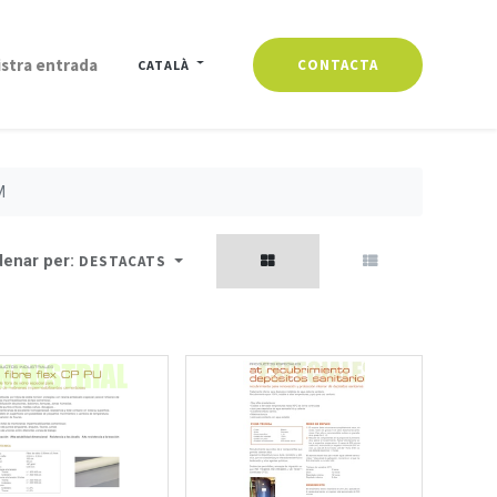
stra entrada
CONTACTA
CATALÀ
M
enar per:
DESTACATS